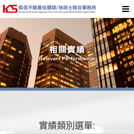
凱信
實績類別選單: