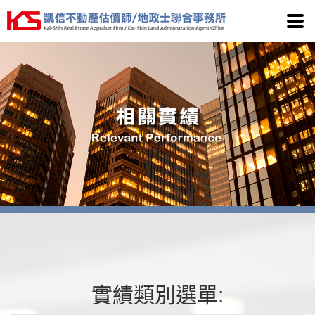
凱信
實績類別選單: