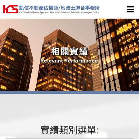
凱信
實績類別選單: