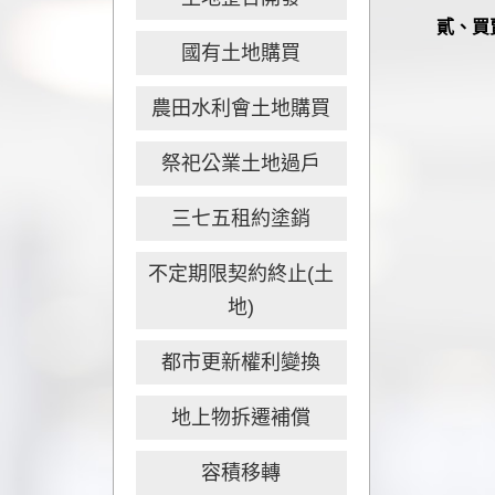
貳、買
國有土地購買
一
農田水利會土地購買
祭祀公業土地過戶
(
三七五租約塗銷
(
不定期限契約終止(土
地)
二
都市更新權利變換
(一
地上物拆遷補償
(
容積移轉