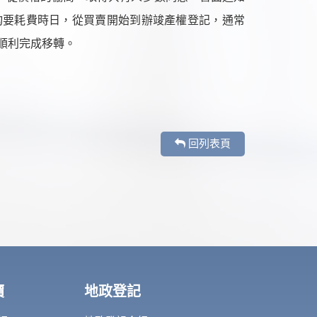
均要耗費時日，從買賣開始到辦竣產權登記，通常
順利完成移轉。
回列表頁
價
地政登記