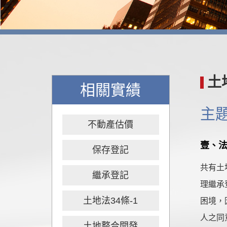
土
相關實績
主
不動產估價
壹、
保存登記
共有土
繼承登記
理繼承
土地法34條-1
困境，
人之同
土地整合開發