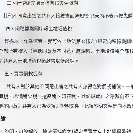
三、
行使優先購買權有15天保障期
同意出售之共有人接獲書面通知後 15天內不表示優先購
、
向稽徵機關申報土地增值稅
經過以上作業流程，就可依土地法第34條之1規定向稽徵機關
全部所有權人（包括同意及不同意）應課徵之土地增值稅全部
之共有人土地增值稅繳款書以便繳納。
、
買賣價款提存
共有人對於其他不同意出售之共有人應得之對價或補償，一
值稅、地價稅欠稅、遺產稅、印花稅、登記規費）之淨額向不
他不同意之共有人已為受領之證明文件（此項證明文件是向地政
結論
上說明，可瞭解依土地法第34條之1規定買賣
共有土地
過程繁雜